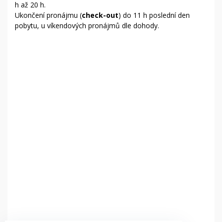
h až 20 h.
Ukončení pronájmu (
check-out
) do 11 h poslední den
pobytu, u víkendových pronájmů dle dohody.