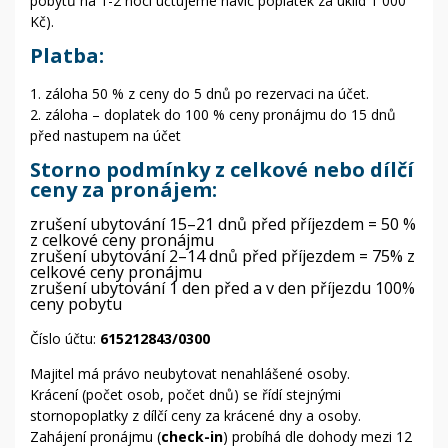
pobytů na 1-2 noci účtujeme navíc poplatek za úklid 1 000
Kč).
Platba:
1. záloha 50 % z ceny do 5 dnů po rezervaci na účet.
2. záloha – doplatek do 100 % ceny pronájmu do 15 dnů
před nastupem na účet
Storno podmínky z celkové nebo dílčí
ceny za pronájem:
zrušení ubytování 15–21 dnů před příjezdem = 50 %
z celkové ceny pronájmu
zrušení ubytování 2–14 dnů před příjezdem = 75% z
celkové ceny pronájmu
zrušení ubytování 1 den před a v den příjezdu 100%
ceny pobytu
Číslo účtu:
615212843/0300
Majitel má právo neubytovat nenahlášené osoby.
Krácení (počet osob, počet dnů) se řídí stejnými
stornopoplatky z dílčí ceny za krácené dny a osoby.
Zahájení pronájmu (
check-in
) probíhá dle dohody mezi 12